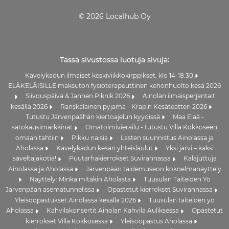
© 2026 Localhub Oy
Tässä sivustossa luotuja sivuja:
Kävelykadun ilmaiset keskiviikkokirppikset, klo 14-18.30
ELÄKELÄISILLE maksuton fysioterapeuttinen kehonhuolto kesä 2026
Siivouspäivä & Jannen Piknik 2026
Ainolan ilmaisperjantait
kesällä 2026
Ranskalainen pyjama - Krapin Kesäteatteri 2026
Tutustu Järvenpäähän kiertoajelun kyydissä
Maa Elää -
satokausimarkkinat
Omatoimivierailu - tutustu Villa Kokkoseen
omaan tahtiin
Pikku naisia
Lasten suunnistus Ainolassa ja
Aholassa
Kävelykadun kesän yhteislaulut
Yksi järvi – kaksi
säveltäjäkotia!
Puutarhakierrokset Suvirannassa
Kalajuttuja
Ainolassa ja Aholassa
Järvenpään taidemuseon kokoelmanäyttely
Näyttely: Minkä mitäkin Aholasta
Tuusulan Taiteiden Yö
Järvenpään asematunnelissa
Opastetut kierrokset Suvirannassa
Yleisöopastukset Ainolassa kesällä 2026
Tuusulan taiteiden yö
Aholassa
Kahvilakonsertit Ainolan Kahvila Auliksessa
Opastetut
kierrokset Villa Kokkosessa
Yleisöopastus Aholassa