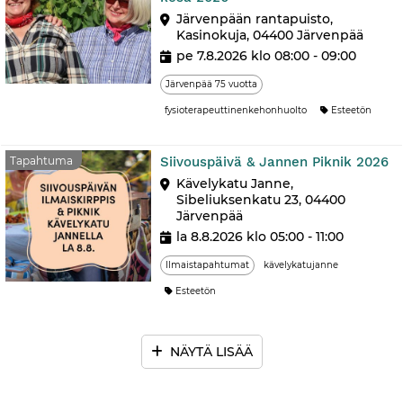
Järvenpään rantapuisto,
Kasinokuja, 04400 Järvenpää
pe 7.8.2026 klo 08:00 - 09:00
Järvenpää 75 vuotta
fysioterapeuttinenkehonhuolto
Esteetön
T
Tapahtuma
Siivouspäivä & Jannen Piknik 2026
Kävelykatu Janne,
Sibeliuksenkatu 23, 04400
Järvenpää
la 8.8.2026 klo 05:00 - 11:00
Ilmaistapahtumat
kävelykatujanne
Esteetön
NÄYTÄ LISÄÄ