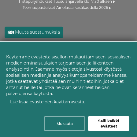
Tiistapurjehdukset Tuusulanjärvellä klo 17:30 alkaen
Teemaopastukset Ainolassa kesäkaudella 2026
Muuta suostumuksia
Käytämme evästeitä sisällön mukauttamiseen, sosiaalisen
Evästeet
median ominaisuuksien tarjoamiseen ja liikenteen
analysointiin. Jaamme myös tietoja sivustosi käytöstä
sosiaalisen median ja analyysikumppaneidemme kanssa,
jotka saattavat yhdistää sen muihin tietoihin, jotka olet
antanut heille tai jotka he ovat keränneet heidän
palvelujensa käytöstä.
Lue lisää evästeiden käyttämisestä.
Salli kaikki
Mukauta
evästeet