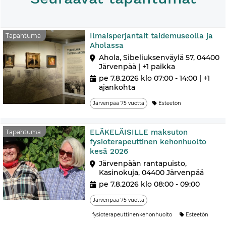
Ilmaisperjantait taidemuseolla ja
Tapahtuma
Aholassa
Ahola, Sibeliuksenväylä 57, 04400
Järvenpää | +1 paikka
pe 7.8.2026 klo 07:00 - 14:00
| +1
ajankohta
Järvenpää 75 vuotta
Esteetön
ELÄKELÄISILLE maksuton
Tapahtuma
fysioterapeuttinen kehonhuolto
kesä 2026
Järvenpään rantapuisto,
Kasinokuja, 04400 Järvenpää
pe 7.8.2026 klo 08:00 - 09:00
Järvenpää 75 vuotta
fysioterapeuttinenkehonhuolto
Esteetön