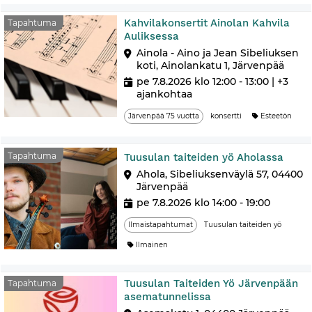
Kahvilakonsertit Ainolan Kahvila
Tapahtuma
Auliksessa
Ainola - Aino ja Jean Sibeliuksen
koti, Ainolankatu 1, Järvenpää
pe 7.8.2026 klo 12:00 - 13:00
| +3
ajankohtaa
Järvenpää 75 vuotta
konsertti
Esteetön
Tapa
Tapahtuma
Tuusulan taiteiden yö Aholassa
Ahola, Sibeliuksenväylä 57, 04400
Järvenpää
pe 7.8.2026 klo 14:00 - 19:00
Ilmaistapahtumat
Tuusulan taiteiden yö
Ilmainen
Tuusulan Taiteiden Yö Järvenpään
Tapahtuma
asematunnelissa