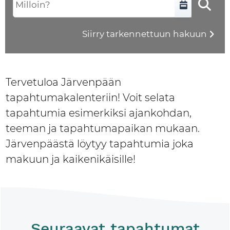
Syötä yksi päivämäärä tai aikaväli muodossa D.M.
Siirry tarkennettuun hakuun
Tervetuloa Järvenpään
tapahtumakalenteriin! Voit selata
tapahtumia esimerkiksi ajankohdan,
teeman ja tapahtumapaikan mukaan.
Järvenpäästä löytyy tapahtumia joka
makuun ja kaikenikäisille!
Seuraavat tapahtumat