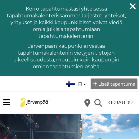
Kerro tapahtumastasi yhteisessä
tapahtumakalenterissamme! Järjestöt, yhteisöt,
yritykset ja kaikki kaupunkilaiset voivat viedä
omia julkisia tapahtumiaan
tapahtumakalenteriin.
Järvenpään kaupunki ei vastaa
tapahtumakalenteriin vietyjen tietojen
oikeellisuudesta, muutoin kuin kaupungin
omien tapahtumien osalta.
Valitse kieli:
FI
Lisää tapahtuma
KIRJAUDU