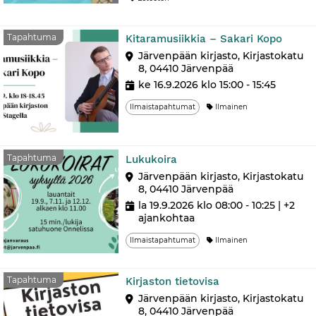
Tapa
Tapahtuma
Kitaramusiikkia – Sakari Kopo
Järvenpään kirjasto, Kirjastokatu
8, 04410 Järvenpää
ke 16.9.2026 klo 15:00 - 15:45
Ilmaistapahtumat
Ilmainen
Tapahtuma
Tapahtuma
Lukukoira
Järvenpään kirjasto, Kirjastokatu
8, 04410 Järvenpää
la 19.9.2026 klo 08:00 - 10:25
| +2
ajankohtaa
Ilmaistapahtumat
Ilmainen
Tapahtuma
Tapahtuma
Kirjaston tietovisa
Järvenpään kirjasto, Kirjastokatu
8, 04410 Järvenpää