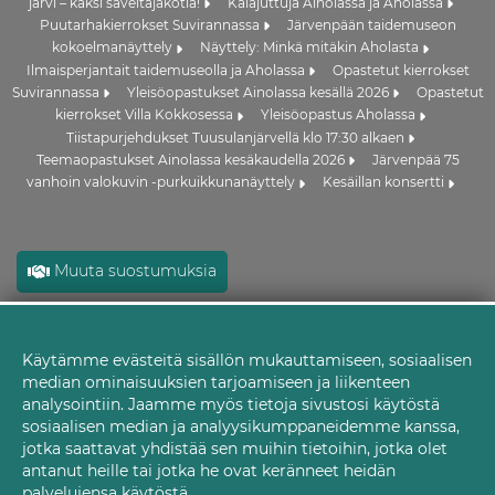
järvi – kaksi säveltäjäkotia!
Kalajuttuja Ainolassa ja Aholassa
Puutarhakierrokset Suvirannassa
Järvenpään taidemuseon
kokoelmanäyttely
Näyttely: Minkä mitäkin Aholasta
Ilmaisperjantait taidemuseolla ja Aholassa
Opastetut kierrokset
Suvirannassa
Yleisöopastukset Ainolassa kesällä 2026
Opastetut
kierrokset Villa Kokkosessa
Yleisöopastus Aholassa
Tiistapurjehdukset Tuusulanjärvellä klo 17:30 alkaen
Teemaopastukset Ainolassa kesäkaudella 2026
Järvenpää 75
vanhoin valokuvin -purkuikkunanäyttely
Kesäillan konsertti
Muuta suostumuksia
Käytämme evästeitä sisällön mukauttamiseen, sosiaalisen
Evästeet
median ominaisuuksien tarjoamiseen ja liikenteen
analysointiin. Jaamme myös tietoja sivustosi käytöstä
sosiaalisen median ja analyysikumppaneidemme kanssa,
jotka saattavat yhdistää sen muihin tietoihin, jotka olet
antanut heille tai jotka he ovat keränneet heidän
palvelujensa käytöstä.