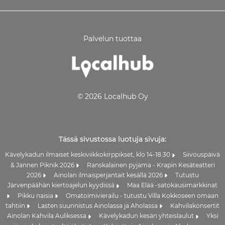
Palvelun tuottaa
© 2026 Localhub Oy
Tässä sivustossa luotuja sivuja:
Kävelykadun ilmaiset keskiviikkokirppikset, klo 14-18.30
Siivouspäivä
& Jannen Piknik 2026
Ranskalainen pyjama - Krapin Kesäteatteri
2026
Ainolan ilmaisperjantait kesällä 2026
Tutustu
Järvenpäähän kiertoajelun kyydissä
Maa Elää -satokausimarkkinat
Pikku naisia
Omatoimivierailu - tutustu Villa Kokkoseen omaan
tahtiin
Lasten suunnistus Ainolassa ja Aholassa
Kahvilakonsertit
Ainolan Kahvila Auliksessa
Kävelykadun kesän yhteislaulut
Yksi