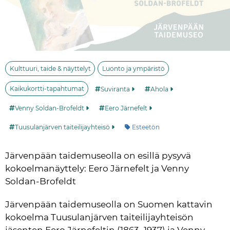
Kulttuuri, taide & näyttelyt
Luonto ja ympäristö
Kaikukortti-tapahtumat
Suviranta
Ahola
Venny Soldan-Brofeldt
Eero Järnefelt
Kategoria:
Tuusulanjärven taiteilijayhteisö
Esteetön
Järvenpään taidemuseolla on esillä pysyvä 
kokoelmanäyttely: Eero Järnefelt ja Venny 
Soldan-Brofeldt
Järvenpään taidemuseolla on Suomen kattavin 
kokoelma Tuusulanjärven taiteilijayhteisön 
jäsenten Eero Järnefeltin (1863–1937) ja Venny 