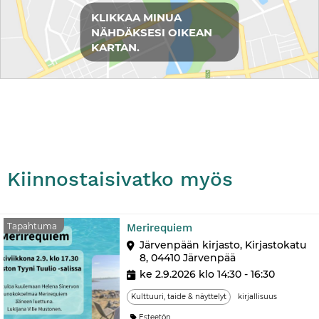
KLIKKAA MINUA
NÄHDÄKSESI OIKEAN
KARTAN.
Kiinnostaisivatko myös
Tapahtuma
Tapahtuma
Merirequiem
Järvenpään kirjasto, Kirjastokatu
8, 04410 Järvenpää
ke 2.9.2026 klo 14:30 - 16:30
Kulttuuri, taide & näyttelyt
kirjallisuus
Esteetön