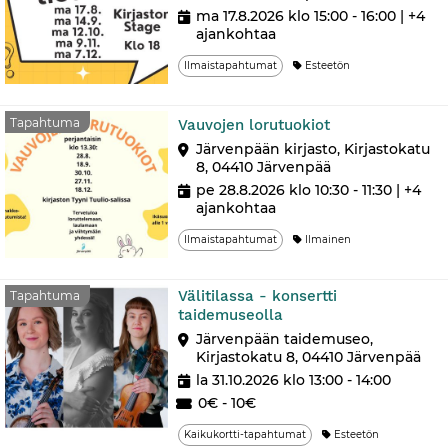
ma 17.8.2026 klo 15:00 - 16:00
| +4
ajankohtaa
Ilmaistapahtumat
Esteetön
Tapahtuma
Tapahtuma
Vauvojen lorutuokiot
Järvenpään kirjasto, Kirjastokatu
8, 04410 Järvenpää
pe 28.8.2026 klo 10:30 - 11:30
| +4
ajankohtaa
Ilmaistapahtumat
Ilmainen
Välitilassa - konsertti
Tapahtuma
taidemuseolla
Järvenpään taidemuseo,
Kirjastokatu 8, 04410 Järvenpää
la 31.10.2026 klo 13:00 - 14:00
0€ - 10€
Kaikukortti-tapahtumat
Esteetön