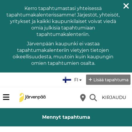
Kerro tapahtumastasi yhteisessä
tapahtumakalenterissamme! Järjestöt, yhteisöt,
yritykset ja kaikki kaupunkilaiset voivat viedä
omia julkisia tapahtumiaan
tapahtumakalenteriin.
Järvenpään kaupunki ei vastaa
tapahtumakalenteriin vietyjen tietojen
oikeellisuudesta, muutoin kuin kaupungin
omien tapahtumien osalta.
Valitse kieli:
FI
Lisää tapahtuma
KIRJAUDU
Mennyt tapahtuma