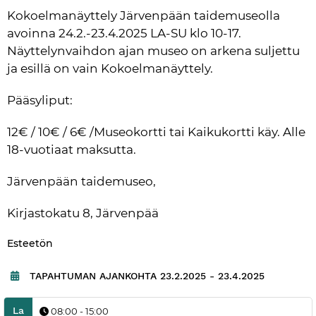
Kokoelmanäyttely Järvenpään taidemuseolla 
avoinna 24.2.-23.4.2025 LA-SU klo 10-17. 
Näyttelynvaihdon ajan museo on arkena suljettu 
ja esillä on vain Kokoelmanäyttely. 
Pääsyliput:
12€ / 10€ / 6€ /Museokortti tai Kaikukortti käy. Alle 
18-vuotiaat maksutta.
Järvenpään taidemuseo,
Kirjastokatu 8, Järvenpää
Kategoria:
Esteetön
TAPAHTUMAN AJANKOHTA
23.2.2025 - 23.4.2025
La
08:00 - 15:00