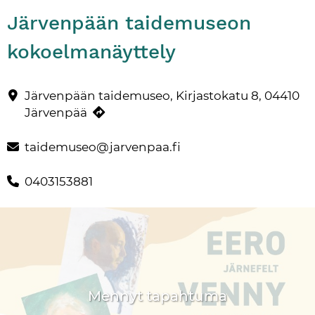
Järvenpään taidemuseon
kokoelmanäyttely
Järvenpään taidemuseolla on esillä pysyvä kokoelmanäyttely. J
Yhteystiedot
Järvenpään taidemuseo, Kirjastokatu 8, 04410
Järvenpää
taidemuseo@jarvenpaa.fi
0403153881
Mennyt tapahtuma