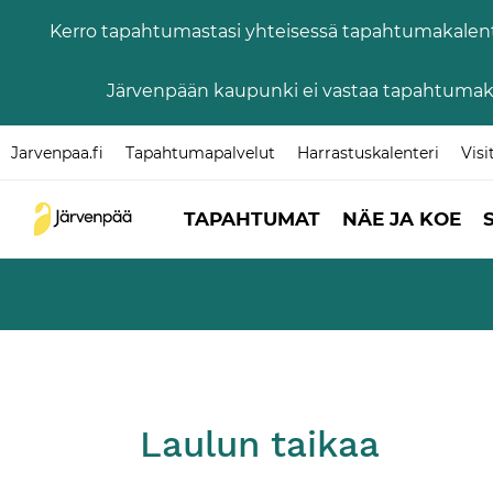
Kerro tapahtumastasi yhteisessä tapahtumakalenter
Järvenpään kaupunki ei vastaa tapahtumaka
Jarvenpaa.fi
Tapahtumapalvelut
Harrastuskalenteri
Visi
TAPAHTUMAT
NÄE JA KOE
Laulun taikaa