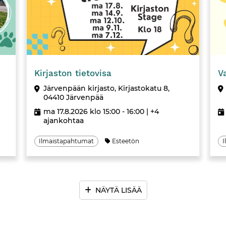
Tapahtuma
Kirjaston tietovisa
V
Järvenpään kirjasto, Kirjastokatu 8,
04410 Järvenpää
ma 17.8.2026 klo 15:00 - 16:00
| +4
ajankohtaa
Ilmaistapahtumat
Esteetön
I
NÄYTÄ LISÄÄ