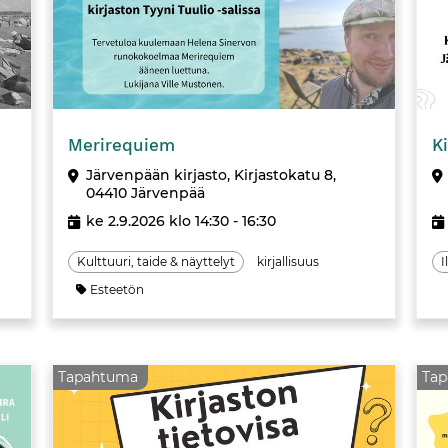
Tapahtuma
Merirequiem
K
Järvenpään kirjasto, Kirjastokatu 8,
04410 Järvenpää
ke 2.9.2026 klo 14:30 - 16:30
Kulttuuri, taide & näyttelyt
kirjallisuus
I
Esteetön
Tapahtuma
Ta