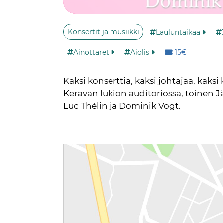
Konsertit ja musiikki
Lauluntaikaa
Hinta:
Ainottaret
Aiolis
15€
Kaksi konserttia, kaksi johtajaa, kaks
Keravan lukion auditoriossa, toinen J
Luc Thélin ja Dominik Vogt.
Reittiohjeet