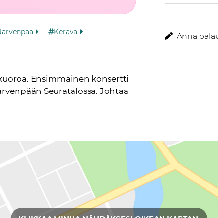
Järvenpää
Kerava
Anna palaut
i kuoroa. Ensimmäinen konsertti 
ärvenpään Seuratalossa. Johtaa 
KLIKKAA MINUA NÄHDÄKSESI OIKEAN KARTAN.