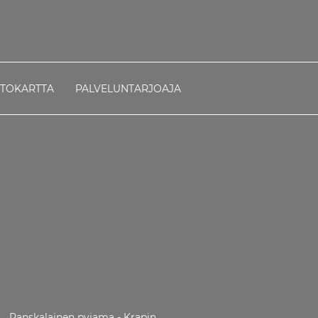
STOKARTTA
PALVELUNTARJOAJA
Ranskalainen pyjama - Krapin