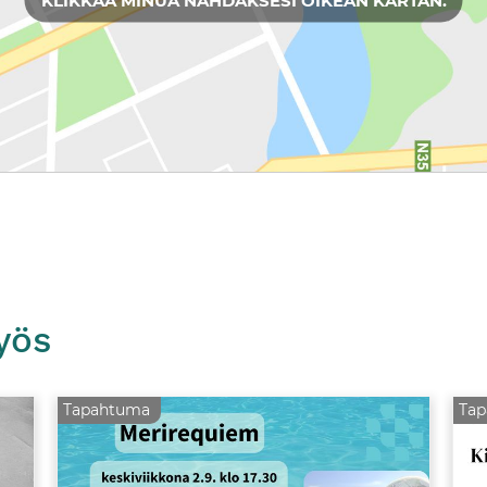
yös
Tapahtuma
Ta