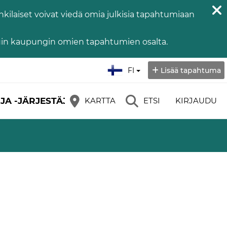
kilaiset voivat viedä omia julkisia tapahtumiaan
kuin kaupungin omien tapahtumien osalta.
Valitse kieli:
FI
Lisää tapahtuma
JA -JÄRJESTÄJÄT
KARTTA
ETSI
KIRJAUDU