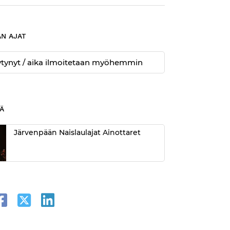
N AJAT
öytynyt / aika ilmoitetaan myöhemmin
Ä
Järvenpään Naislaulajat Ainottaret