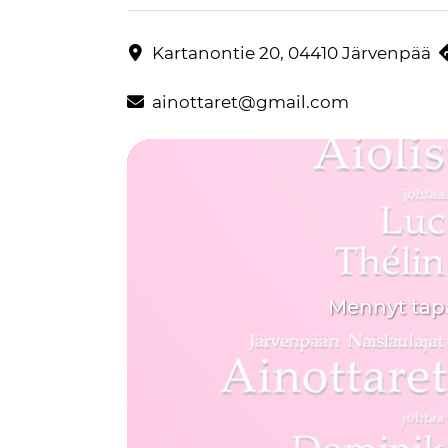
Kahden kuoron yhteiskonsertti - Aiolis ja Aino
Yhteystiedot
Kartanontie 20, 04410 Järvenpää
ainottaret@gmail.com
Mennyt ta