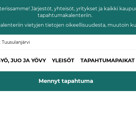
issamme! Järjestöt, yhteisöt, yritykset ja kaikki kaupun
tapahtumakalenteriin.
lenteriin vietyjen tietojen oikeellisuudesta, muutoin 
t Tuusulanjärvi
SYÖ, JUO JA YÖVY
YLEISÖT
TAPAHTUMAPAIKAT 
Mennyt tapahtuma