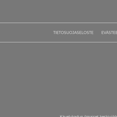
TIETOSUOJASELOSTE
EVÄSTE
Kävelykadun ilmaiset keskiviikk