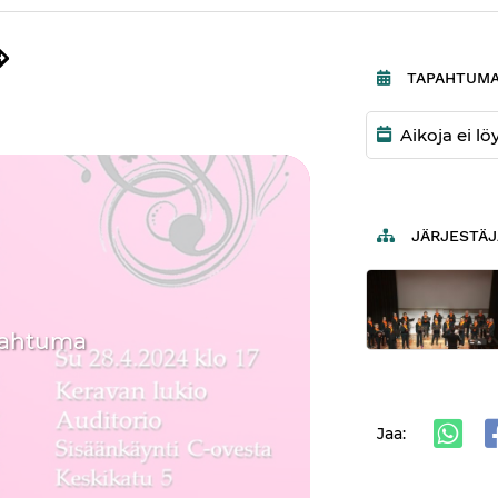
ttaret
TAPAHTUMA
Aikoja ei l
JÄRJESTÄJ
pahtuma
Jaa: