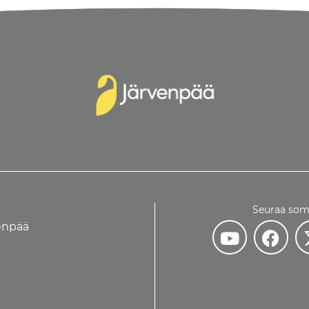
Seuraa som
venpää