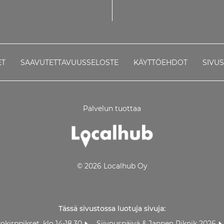
ET
SAAVUTETTAVUUSSELOSTE
KÄYTTÖEHDOT
SIVU
Palvelun tuottaa
© 2026 Localhub Oy
Tässä sivustossa luotuja sivuja:
okirppikset, klo 14-18.30
Siivouspäivä & Jannen Piknik 2026