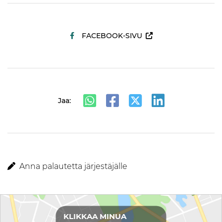
FACEBOOK-SIVU
Jaa:
Anna palautetta järjestäjälle
Reittiohjeet
KLIKKAA MINUA