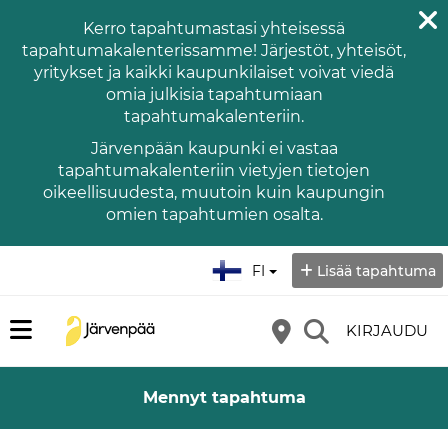
Kerro tapahtumastasi yhteisessä
tapahtumakalenterissamme! Järjestöt, yhteisöt,
yritykset ja kaikki kaupunkilaiset voivat viedä
omia julkisia tapahtumiaan
tapahtumakalenteriin.
Järvenpään kaupunki ei vastaa
tapahtumakalenteriin vietyjen tietojen
oikeellisuudesta, muutoin kuin kaupungin
omien tapahtumien osalta.
Valitse kieli:
FI
Lisää tapahtuma
KIRJAUDU
Mennyt tapahtuma