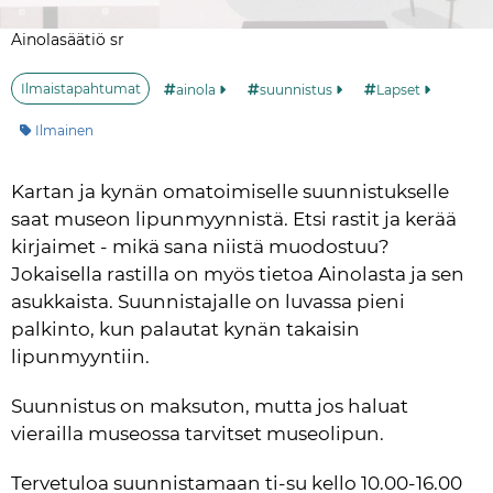
Ainolasäätiö sr
Ilmaistapahtumat
ainola
suunnistus
Lapset
Kategoria:
Ilmainen
Kartan ja kynän omatoimiselle suunnistukselle 
saat museon lipunmyynnistä. Etsi rastit ja kerää 
kirjaimet - mikä sana niistä muodostuu? 
Jokaisella rastilla on myös tietoa Ainolasta ja sen 
asukkaista. Suunnistajalle on luvassa pieni 
palkinto, kun palautat kynän takaisin 
lipunmyyntiin.
Suunnistus on maksuton, mutta jos haluat 
vierailla museossa tarvitset museolipun.
Tervetuloa suunnistamaan ti-su kello 10.00-16.00 