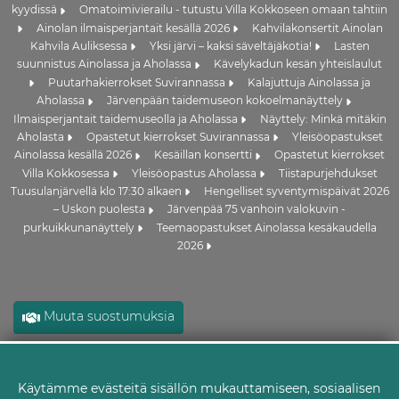
kyydissä
Omatoimivierailu - tutustu Villa Kokkoseen omaan tahtiin
Ainolan ilmaisperjantait kesällä 2026
Kahvilakonsertit Ainolan
Kahvila Auliksessa
Yksi järvi – kaksi säveltäjäkotia!
Lasten
suunnistus Ainolassa ja Aholassa
Kävelykadun kesän yhteislaulut
Puutarhakierrokset Suvirannassa
Kalajuttuja Ainolassa ja
Aholassa
Järvenpään taidemuseon kokoelmanäyttely
Ilmaisperjantait taidemuseolla ja Aholassa
Näyttely: Minkä mitäkin
Aholasta
Opastetut kierrokset Suvirannassa
Yleisöopastukset
Ainolassa kesällä 2026
Kesäillan konsertti
Opastetut kierrokset
Villa Kokkosessa
Yleisöopastus Aholassa
Tiistapurjehdukset
Tuusulanjärvellä klo 17:30 alkaen
Hengelliset syventymispäivät 2026
– Uskon puolesta
Järvenpää 75 vanhoin valokuvin -
purkuikkunanäyttely
Teemaopastukset Ainolassa kesäkaudella
2026
Muuta suostumuksia
Käytämme evästeitä sisällön mukauttamiseen, sosiaalisen
Evästeet