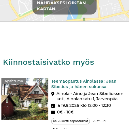
NÄHDÄKSESI OIKEAN
KARTAN.
Kiinnostaisivatko myös
Teemaopastus Ainolassa: Jean
Tapahtuma
Sibelius ja hänen sukunsa
Ainola - Aino ja Jean Sibeliuksen
koti, Ainolankatu 1, Järvenpää
la 19.9.2026 klo 12:00 - 12:30
0€ - 16€
Kaikukortti-tapahtumat
kulttuuri