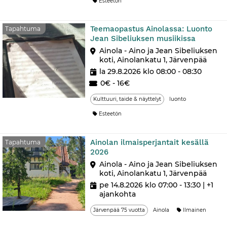
Esteetön
Teemaopastus Ainolassa: Luonto
Tapahtuma
Jean Sibeliuksen musiikissa
Ainola - Aino ja Jean Sibeliuksen
koti, Ainolankatu 1, Järvenpää
la 29.8.2026 klo 08:00 - 08:30
0€ - 16€
Kulttuuri, taide & näyttelyt
luonto
Esteetön
Ainolan ilmaisperjantait kesällä
Tapahtuma
2026
Ainola - Aino ja Jean Sibeliuksen
koti, Ainolankatu 1, Järvenpää
pe 14.8.2026 klo 07:00 - 13:30
| +1
ajankohta
Järvenpää 75 vuotta
Ainola
Ilmainen