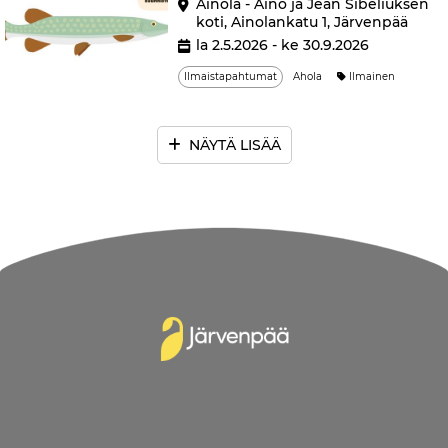
Ainola - Aino ja Jean Sibeliuksen
koti, Ainolankatu 1, Järvenpää
la 2.5.2026 - ke 30.9.2026
Ilmaistapahtumat
Ahola
Ilmainen
NÄYTÄ LISÄÄ