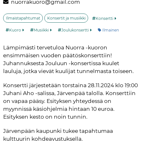
nuorrakuoro@gmail.com
Ilmaistapahtumat
Konsertit ja musiikki
Konsertti
Kategoria:
Kuoro
Musiikki
Joulukonsertti
Ilmainen
Lämpimästi tervetuloa Nuorra -kuoron 
ensimmäisen vuoden päätöskonserttiin! 
Juhannuksesta Jouluun -konsertissa kuulet 
lauluja, jotka vievät kuulijat tunnelmasta toiseen.
Konsertti järjestetään torstaina 28.11.2024 klo 19:00 
Juhani Aho -salissa, Järvenpää talolla. Konserttiin 
on vapaa pääsy. Esityksen yhteydessä on 
myynnissä käsiohjelmia hintaan 10 euroa. 
Esityksen kesto on noin tunnin.
Järvenpään kaupunki tukee tapahtumaa 
kulttuurin kohdeavustuksella.