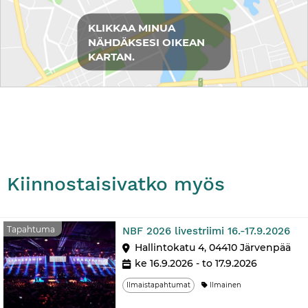
Reittiohjeet
KLIKKAA MINUA
NÄHDÄKSESI OIKEAN
KARTAN.
Kiinnostaisivatko myös
Ta
Tapahtuma
NBF 2026 livestriimi 16.-17.9.2026
Hallintokatu 4, 04410 Järvenpää
ke 16.9.2026 - to 17.9.2026
Ilmaistapahtumat
Ilmainen