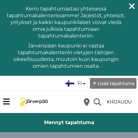
Kerro tapahtumastasi yhteisessä
tapahtumakalenterissamme! Järjestöt, yhteisöt,
yritykset ja kaikki kaupunkilaiset voivat viedä
omia julkisia tapahtumiaan
tapahtumakalenteriin.
Järvenpään kaupunki ei vastaa
tapahtumakalenteriin vietyjen tietojen
oikeellisuudesta, muutoin kuin kaupungin
omien tapahtumien osalta.
Valitse kieli:
FI
Lisää tapahtuma
KIRJAUDU
Mennyt tapahtuma