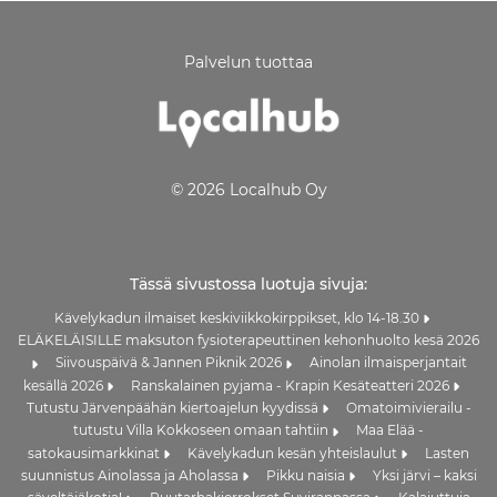
Palvelun tuottaa
© 2026 Localhub Oy
Tässä sivustossa luotuja sivuja:
Kävelykadun ilmaiset keskiviikkokirppikset, klo 14-18.30
ELÄKELÄISILLE maksuton fysioterapeuttinen kehonhuolto kesä 2026
Siivouspäivä & Jannen Piknik 2026
Ainolan ilmaisperjantait
kesällä 2026
Ranskalainen pyjama - Krapin Kesäteatteri 2026
Tutustu Järvenpäähän kiertoajelun kyydissä
Omatoimivierailu -
tutustu Villa Kokkoseen omaan tahtiin
Maa Elää -
satokausimarkkinat
Kävelykadun kesän yhteislaulut
Lasten
suunnistus Ainolassa ja Aholassa
Pikku naisia
Yksi järvi – kaksi