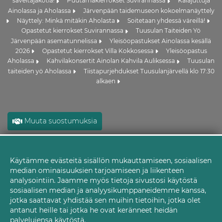
säveltäjäkotia!
Puutarhakierrokset Suvirannassa
Kalajuttuja
Ainolassa ja Aholassa
Järvenpään taidemuseon kokoelmanäyttely
Näyttely: Minkä mitäkin Aholasta
Soitetaan yhdessä väreillä!
Opastetut kierrokset Suvirannassa
Tuusulan Taiteiden Yö
Järvenpään asematunnelissa
Yleisöopastukset Ainolassa kesällä
2026
Opastetut kierrokset Villa Kokkosessa
Yleisöopastus
Aholassa
Kahvilakonsertit Ainolan Kahvila Auliksessa
Tuusulan
taiteiden yö Aholassa
Tiistapurjehdukset Tuusulanjärvellä klo 17:30
alkaen
Muuta suostumuksia
Käytämme evästeitä sisällön mukauttamiseen, sosiaalisen
Evästeet
median ominaisuuksien tarjoamiseen ja liikenteen
analysointiin. Jaamme myös tietoja sivustosi käytöstä
sosiaalisen median ja analyysikumppaneidemme kanssa,
jotka saattavat yhdistää sen muihin tietoihin, jotka olet
antanut heille tai jotka he ovat keränneet heidän
palvelujensa käytöstä.