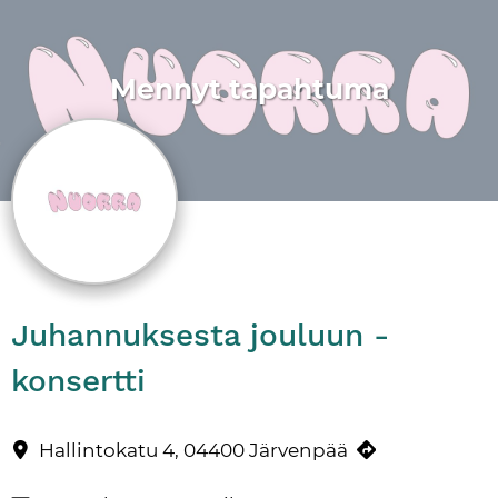
Mennyt tapahtuma
Juhannuksesta jouluun -
konsertti
Nuorra -kuoron ensimmäisen vuoden päätöskonsertti pidetään tor
Yhteystiedot
Hallintokatu 4, 04400 Järvenpää