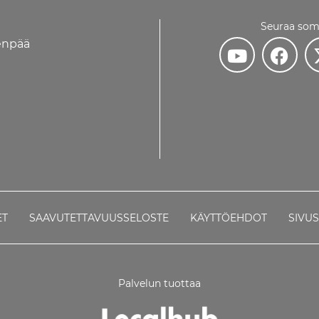
Seuraa som
venpää
ET
SAAVUTETTAVUUSSELOSTE
KÄYTTÖEHDOT
SIVU
Palvelun tuottaa