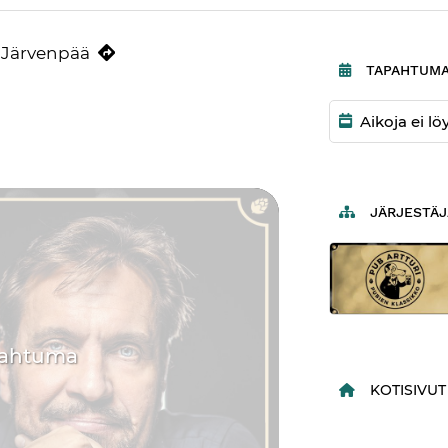
 alkaen.
0 Järvenpää
TAPAHTUMA
Aikoja ei l
JÄRJESTÄJ
pahtuma
KOTISIVUT