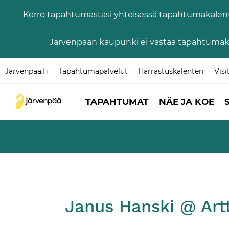
Kerro tapahtumastasi yhteisessä tapahtumakalenter
Järvenpään kaupunki ei vastaa tapahtumaka
Jarvenpaa.fi
Tapahtumapalvelut
Harrastuskalenteri
Visi
TAPAHTUMAT
NÄE JA KOE
Janus Hanski @ Artt