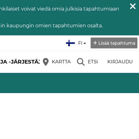
kilaiset voivat viedä omia julkisia tapahtumiaan
kuin kaupungin omien tapahtumien osalta.
Valitse kieli:
FI
Lisää tapahtuma
JA -JÄRJESTÄJÄT
KARTTA
ETSI
KIRJAUDU