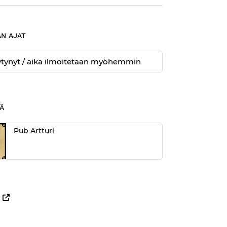
N AJAT
öytynyt / aika ilmoitetaan myöhemmin
Ä
Pub Artturi