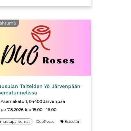
pahtuma
Tapahtuma
uusulan Taiteiden Yö Järvenpään
sematunnelissa
Asemakatu 1, 04400 Järvenpää
pe 7.8.2026 klo 15:00 - 16:00
lmaistapahtumat
DuoRoses
Esteetön