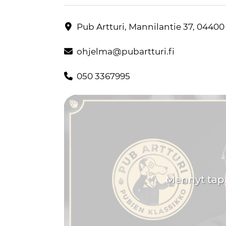
Janus Hanski Artturin stagella la 4.10. klo 21.00
Yhteystiedot
Pub Artturi, Mannilantie 37, 0440
ohjelma@pubartturi.fi
050 3367995
Mennyt ta