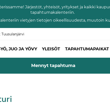
issamme! Järjestöt, yhteisöt, yritykset ja kaikki kaupun
tapahtumakalenteriin.
lenteriin vietyjen tietojen oikeellisuudesta, muutoin 
t Tuusulanjärvi
SYÖ, JUO JA YÖVY
YLEISÖT
TAPAHTUMAPAIKAT 
Mennyt tapahtuma
uri