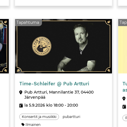
Tapahtuma
Ta
Tapahtuma
Tapahtuma
Time-Schleifer @ Pub Artturi
T
a
Pub Artturi, Mannilantie 37, 04400
Järvenpää
la 5.9.2026 klo 18:00 - 20:00
Konsertit ja musiikki
pubartturi
I
Ilmainen