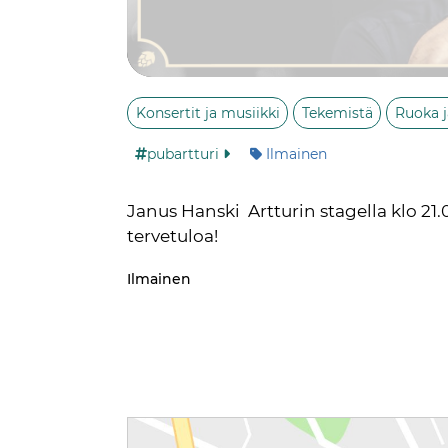
Konsertit ja musiikki
Tekemistä
Ruoka 
Kategoria:
pubartturi
Ilmainen
Janus Hanski  Artturin stagella klo 21.
tervetuloa!
Kategoria:
Ilmainen
Reittiohjeet