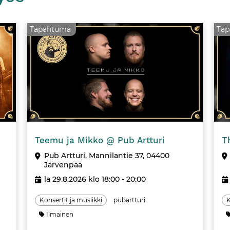
Tapahtuma
Ta
Tapahtuma
Tapahtuma
Teemu ja Mikko @ Pub Artturi
T
Pub Artturi, Mannilantie 37, 04400
Järvenpää
la 29.8.2026 klo 18:00 - 20:00
Konsertit ja musiikki
pubartturi
K
Ilmainen