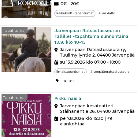
0€ - 20€
Kaikukortti-tapahtumat
Alvar Aalto
Järvenpään Ratsastusseuran
Tapahtuma
Tallille! -tapahtuma sunnuntaina
13.9. klo 10-13
Järvenpään Ratsastusseura ry,
Tuulimyllyntie 2, 04400 Järvenpää
su 13.9.2026 klo 07:00 - 10:00
Ilmaistapahtumat
järvenpäänratsastusseura
Ilmainen
Tapahtuma
Tapahtuma
Pikku naisia
Järvenpään kesäteatteri,
Stålhanentie 26, 04400 Järvenpää
pe 7.8.2026 klo 15:30
| +9
ajankohtaa