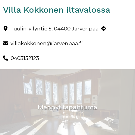
Villa Kokkonen iltavalossa
Avoimet ovet Villa Kokkosessa
Yhteystiedot
Tuulimyllyntie 5, 04400 Järvenpää
villakokkonen@jarvenpaa.fi
0403152123
Mennyt tapahtuma