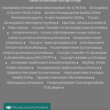
Tässä sivustossa luotuja sivuja:
Kävelykadun ilmaiset keskiviikkokirppikset, klo 14-18.30
Siivouspäivä
& Jannen Piknik 2026
Ainolan ilmaisperjantait kesällä 2026
Ranskalainen pyjama - Krapin Kesäteatteri 2026
Tutustu
Järvenpäähän kiertoajelun kyydissä
Maa Elää -satokausimarkkinat
Pikku naisia
Tuusulan Taiteiden Yö Järvenpään asematunnelissa
Omatoimivierailu - tutustu Villa Kokkoseen omaan tahtiin
Lasten suunnistus Ainolassa ja Aholassa
Kävelykadun kesän
yhteislaulut
Yksi järvi – kaksi säveltäjäkotia!
Kahvilakonsertit
Ainolan Kahvila Auliksessa
Puutarhakierrokset Suvirannassa
Kalajuttuja Ainolassa ja Aholassa
Tuusulan Taiteiden Yö Järvenpään
Kulmakonditoriassa (PÄIVITETTY)
Tuusulan taiteiden yö Aholassa
Järvenpään taidemuseon kokoelmanäyttely
Näyttely: Minkä
mitäkin Aholasta
Ilmaisperjantait taidemuseolla ja Aholassa
Opastetut kierrokset Suvirannassa
Yleisöopastukset Ainolassa
kesällä 2026
Opastetut kierrokset Villa Kokkosessa
Yleisöopastus Aholassa
Tiistapurjehdukset Tuusulanjärvellä klo
17:30 alkaen
Muuta suostumuksia