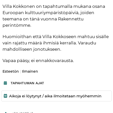
Villa Kokkonen on tapahtumalla mukana osana 
Euroopan kulttuuriympäristöpäiviä, joiden 
teemana on tänä vuonna Rakennettu 
perintömme. 
Huomioithan että Villa Kokkoseen mahtuu sisälle 
vain rajattu määrä ihmisiä kerralla. Varaudu 
mahdolliseen jonotukseen. 
Vapaa pääsy, ei ennakkovarausta.
Kategoria:
Esteetön
|
Ilmainen
TAPAHTUMAN AJAT
Aikoja ei löytynyt / aika ilmoitetaan myöhemmin