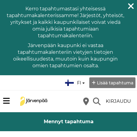
Kerro tapahtumastasi yhteisessä
tapahtumakalenterissamme! Järjestöt, yhteisöt,
yritykset ja kaikki kaupunkilaiset voivat viedä
omia julkisia tapahtumiaan
tapahtumakalenteriin.
Järvenpään kaupunki ei vastaa
tapahtumakalenteriin vietyjen tietojen
oikeellisuudesta, muutoin kuin kaupungin
omien tapahtumien osalta.
Valitse kieli:
FI
Lisää tapahtuma
KIRJAUDU
Mennyt tapahtuma