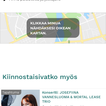
Reittiohjeet
KLIKKAA MINUA
NÄHDÄKSESI OIKEAN
KARTAN.
Kiinnostaisivatko myös
Konsertti: JOSEFIINA
Tapahtuma
VANNESLUOMA & MORTAL LEASE
TRIO