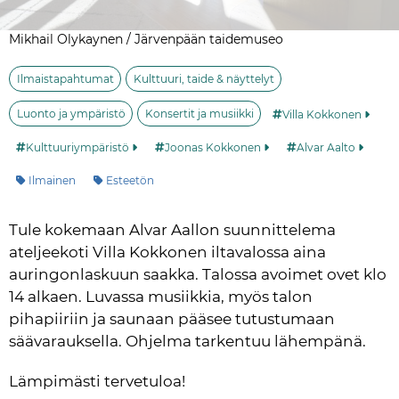
Mikhail Olykaynen / Järvenpään taidemuseo
Ilmaistapahtumat
Kulttuuri, taide & näyttelyt
Luonto ja ympäristö
Konsertit ja musiikki
Villa Kokkonen
Kulttuuriympäristö
Joonas Kokkonen
Alvar Aalto
Kategoria:
Ilmainen
Esteetön
Tule kokemaan Alvar Aallon suunnittelema 
ateljeekoti Villa Kokkonen iltavalossa aina 
auringonlaskuun saakka. Talossa avoimet ovet klo 
14 alkaen. Luvassa musiikkia, myös talon 
pihapiiriin ja saunaan pääsee tutustumaan 
säävarauksella. Ohjelma tarkentuu lähempänä. 
Lämpimästi tervetuloa!