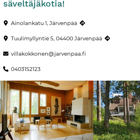
säveltäjäkotia!
Opastukset, kahvit ja pienen konsertin sisältävä omatoiminen m
Yhteystiedot
Ainolankatu 1, Järvenpää
Tuulimyllyntie 5, 04400 Järvenpää
villakokkonen@jarvenpaa.fi
0403152123