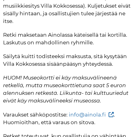
musiikkiesitys Villa Kokkosessa). Kuljetukset eivät 
sisälly hintaan, ja osallistujien tulee järjestää ne 
itse.
Retki maksetaan Ainolassa käteisellä tai kortilla. 
Laskutus on mahdollinen ryhmille.
Säilytä kuitti todisteeksi maksusta, sitä kysytään 
Villa Kokkosessa sisäänpääsyn yhteydessä.
HUOM! Museokortti ei käy maksuvälineenä 
retkellä, mutta museokorttietuna saat 5 euron 
alennuksen retkestä. Liikunta- tai kulttuuriedut 
eivät käy maksuvälineeksi museossa.
Varaukset sähköpostitse: 
info@ainola.fi
. 
Huomioithan, että varaus on sitova.
Retket toteutuvat, kun osallistujia on vähintään 