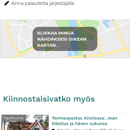
Anna palautetta järjestäjälle
Reittiohjeet
KLIKKAA MINUA
NÄHDÄKSESI OIKEAN
KARTAN.
Kiinnostaisivatko myös
Teemaopastus Ainolassa: Jean
Tapahtuma
Sibelius ja hänen sukunsa