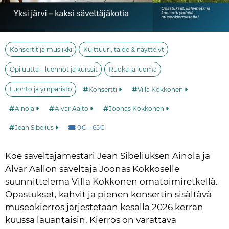
Konsertit ja musiikki
Kulttuuri, taide & näyttelyt
Opi uutta – luennot ja kurssit
Ruoka ja juoma
Luonto ja ympäristö
Konsertti
Villa Kokkonen
Ainola
Alvar Aalto
Joonas Kokkonen
Hinta:
Jean Sibelius
0€ – 65€
Koe säveltäjämestari Jean Sibeliuksen Ainola ja 
Alvar Aallon säveltäjä Joonas Kokkoselle 
suunnittelema Villa Kokkonen omatoimiretkellä. 
Opastukset, kahvit ja pienen konsertin sisältävä 
museokierros järjestetään kesällä 2026 kerran 
kuussa lauantaisin. Kierros on varattava 