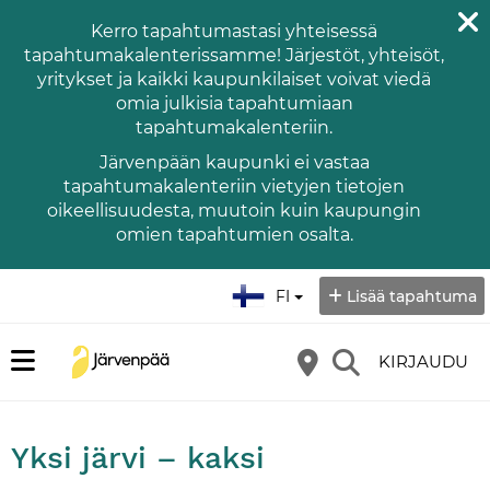
Kerro tapahtumastasi yhteisessä
tapahtumakalenterissamme! Järjestöt, yhteisöt,
yritykset ja kaikki kaupunkilaiset voivat viedä
omia julkisia tapahtumiaan
tapahtumakalenteriin.
Järvenpään kaupunki ei vastaa
tapahtumakalenteriin vietyjen tietojen
oikeellisuudesta, muutoin kuin kaupungin
omien tapahtumien osalta.
Valitse kieli:
FI
Lisää tapahtuma
KIRJAUDU
Yksi järvi – kaksi