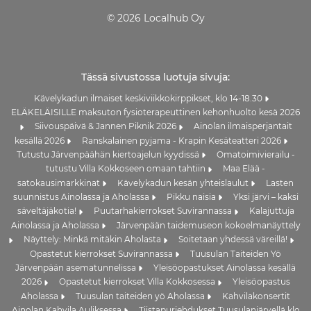
© 2026 Localhub Oy
Tässä sivustossa luotuja sivuja:
Kävelykadun ilmaiset keskiviikkokirppikset, klo 14-18.30
ELÄKELÄISILLE maksuton fysioterapeuttinen kehonhuolto kesä 2026
Siivouspäivä & Jannen Piknik 2026
Ainolan ilmaisperjantait
kesällä 2026
Ranskalainen pyjama - Krapin Kesäteatteri 2026
Tutustu Järvenpäähän kiertoajelun kyydissä
Omatoimivierailu -
tutustu Villa Kokkoseen omaan tahtiin
Maa Elää -
satokausimarkkinat
Kävelykadun kesän yhteislaulut
Lasten
suunnistus Ainolassa ja Aholassa
Pikku naisia
Yksi järvi – kaksi
säveltäjäkotia!
Puutarhakierrokset Suvirannassa
Kalajuttuja
Ainolassa ja Aholassa
Järvenpään taidemuseon kokoelmanäyttely
Näyttely: Minkä mitäkin Aholasta
Soitetaan yhdessä väreillä!
Opastetut kierrokset Suvirannassa
Tuusulan Taiteiden Yö
Järvenpään asematunnelissa
Yleisöopastukset Ainolassa kesällä
2026
Opastetut kierrokset Villa Kokkosessa
Yleisöopastus
Aholassa
Tuusulan taiteiden yö Aholassa
Kahvilakonsertit
Ainolan Kahvila Auliksessa
Tiistapurjehdukset Tuusulanjärvellä klo